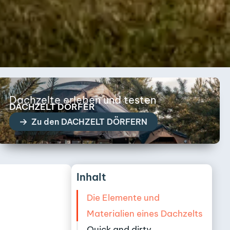
Dachzelte erleben und testen
DACHZELT DÖRFER
Zu den DACHZELT DÖRFERN
Inhalt
Die Elemente und
Materialien eines Dachzelts
Quick and dirty