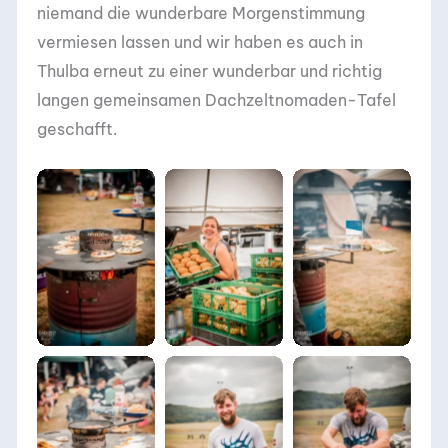
niemand die wunderbare Morgenstimmung
vermiesen lassen und wir haben es auch in
Thulba erneut zu einer wunderbar und richtig
langen gemeinsamen Dachzeltnomaden-Tafel
geschafft.
DACHZELT POPUP
DACHZELT POPUP
DACHZELT POPUP
Thulba 2022
Thulba 2022
Thulba 2022
DACHZELT POPUP
DACHZELT POPUP
DACHZELT POPUP