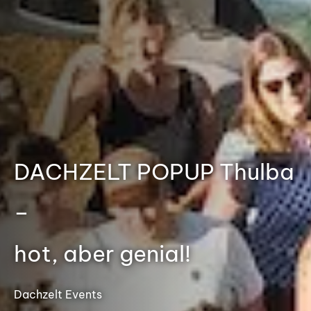
DACHZELT POPUP Thulba
–
hot, aber genial!
Dachzelt Events