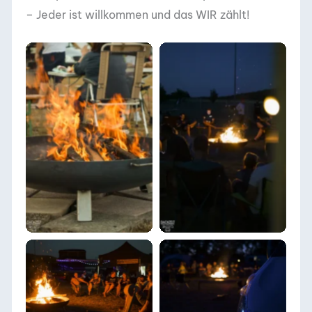
– Jeder ist willkommen und das WIR zählt!
DACHZELT POPUP
DACHZELT POPUP
Thulba 2022
Thulba 2022
DACHZELT POPUP
DACHZELT POPUP
Thulba 2022
Thulba 2022