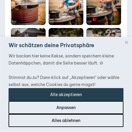
Thulba 2022
Thulba 2022
Thulba 2022
Wir schätzen deine Privatsphäre
DACHZELT POPUP
DACHZELT POPUP
DACHZELT POPUP
Wir backen hier keine Kekse, sondern speichern kleine
Thulba 2022
Thulba 2022
Thulba 2022
Datenhäppchen, damit die Seite besser läuft. 🍪
Stimmst du zu? Dann klick auf „Akzeptieren“ oder wähle
selbst aus, welche Cookies du gerne magst!
Alle akzeptieren
DACHZELT POPUP
DACHZELT POPUP
DACHZELT POPUP
Anpassen
Thulba 2022
Thulba 2022
Thulba 2022
Inhalt
Alles ablehnen