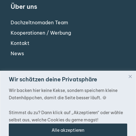
Über uns
Dachzeltnomaden Team
Kooperationen / Werbung
Kontakt
News
Wir schätzen deine Privatsphäre
Unternehmungen
Wir backen hier keine Kekse, sondern speichern kleine
DACHZELT DÖRFER
Datenhäppchen, damit die Seite besser läuft. 🍪
DZN Hilfsorganisation
Stimmst du zu? Dann klick auf „Akzeptieren“ oder wähle
selbst aus, welche Cookies du gerne magst!
Alle akzeptieren
Folge uns auf Social Media