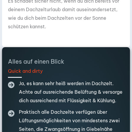
Es schadet sicher nicht, wenn du dich bereits vor
deinem Dachzelturlaub damit auseinandersetzt,
wie du dich beim Dachzelten vor der Sonne
schützen kannst.
Alles auf einen Blick
Quick and dirty
Ja, es kann sehr heiß werden im Dachzelt.
Achte auf ausreichende Belüftung & versorge
dich ausreichend mit Flüssigkeit & Kühlung.
Praktisch alle Dachzelte verfügen über
Lüftungsmöglichkeiten von mindestens zwei
Seiten, die Zwangsöffnung in Giebelnähe