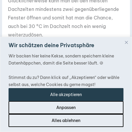
Glücklicherweise kann man bei den meisten
Dachzelten mindestens zwei gegenüberliegende
Fenster öffnen und somit hat man die Chance,
auch bei 30 °C im Dachzelt noch ein wenig
weiterzudösen.
Wir schätzen deine Privatsphäre
Wir backen hier keine Kekse, sondern speichern kleine
Besserwisser
Datenhäppchen, damit die Seite besser läuft. 🍪
Stimmst du zu? Dann klick auf „Akzeptieren“ oder wähle
Etwas Physik
selbst aus, welche Cookies du gerne magst!
Wie das funktioniert? Wärme steigt ja
Alle akzeptieren
bekanntlich nach oben. Wenn du es schaffst
in dem unteren Teil des Dachzeltes, in dem
Anpassen
du liegst, einen Durchzug zu schaffen, dann
Inhalt
Alles ablehnen
kann es dort noch lange angenehm sein im
Liegen.