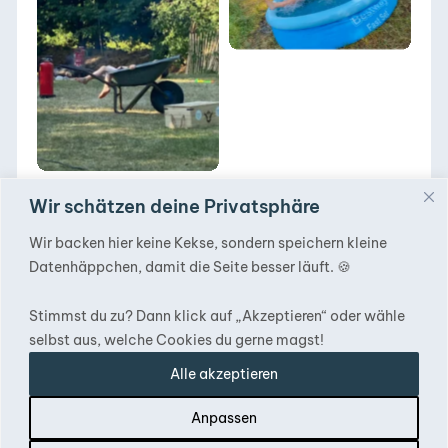
Heidmühlen 2021
DACHZELT POPUP
Heidmühlen 2021
Wir schätzen deine Privatsphäre
Heidmühlen kann nicht nur hot, sondern auch
Wir backen hier keine Kekse, sondern speichern kleine
gesellig & gemütlich!
Datenhäppchen, damit die Seite besser läuft. 🍪
Alles in allem war es ein ruhiges, gemütliches
Zusammensein, welches durch gemeinsames
Stimmst du zu? Dann klick auf „Akzeptieren“ oder wähle
Beieinandersitzen und das Genießen der guten
selbst aus, welche Cookies du gerne magst!
Gesellschaft bestimmt war. Nach dieser
Alle akzeptieren
besonderen Pausenzeit war das vielen
tatsächlich schon genug.
Anpassen