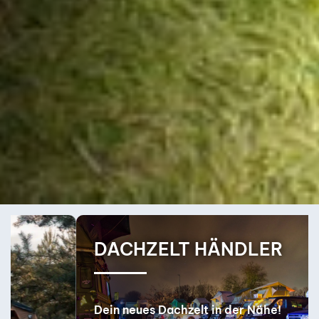
LT HÄNDLER
DACHZELT
chzelt in der Nähe!
Finde dein perfek