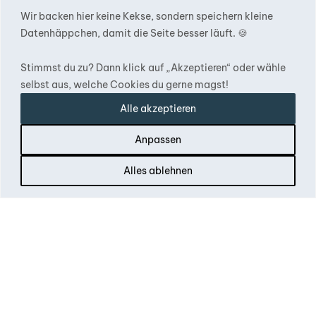
Wir backen hier keine Kekse, sondern speichern kleine
Datenhäppchen, damit die Seite besser läuft. 🍪
Stimmst du zu? Dann klick auf „Akzeptieren“ oder wähle
selbst aus, welche Cookies du gerne magst!
Alle akzeptieren
Hann. Münden, Deutschland
Anpassen
Oryx Solutions
Alles ablehnen
Heinrich-Heine-Str. 26
34346 Hann. Münden
www.oryxsolutions.de