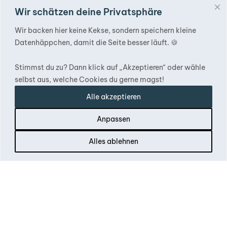
Wir schätzen deine Privatsphäre
Wir backen hier keine Kekse, sondern speichern kleine
Datenhäppchen, damit die Seite besser läuft. 🍪
Stimmst du zu? Dann klick auf „Akzeptieren“ oder wähle
selbst aus, welche Cookies du gerne magst!
Alle akzeptieren
Melbourne, Australien
Anpassen
Ironman 4×4
Alles ablehnen
2-8 Bessemer Drive
Dandenong South
Victoria, 3175
www.ironman4x4.com