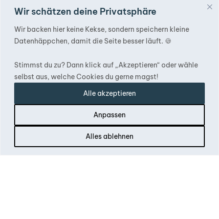
Wir schätzen deine Privatsphäre
Wir backen hier keine Kekse, sondern speichern kleine
Datenhäppchen, damit die Seite besser läuft. 🍪
Stimmst du zu? Dann klick auf „Akzeptieren“ oder wähle
selbst aus, welche Cookies du gerne magst!
Alle akzeptieren
Bremervörde, Deutschland
Anpassen
Gear Rock
Alles ablehnen
Canada Gear
Gewerbering 6
27432 Bremervörde
www.canadagear.de