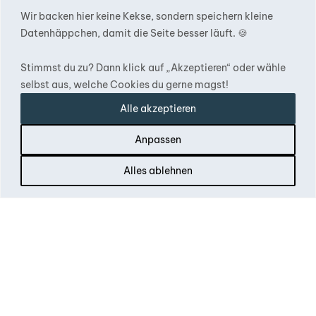
Wir backen hier keine Kekse, sondern speichern kleine
Datenhäppchen, damit die Seite besser läuft. 🍪
Stimmst du zu? Dann klick auf „Akzeptieren“ oder wähle
selbst aus, welche Cookies du gerne magst!
Alle akzeptieren
Nidda, Deutschland
Anpassen
Camping Wagner
Alles ablehnen
Ludwigstr. 43
63667 Nidda
www.campingwagner.com