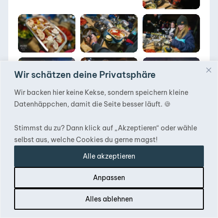
DACHZELT
DACHZELT
DACHZELT
SILVESTER CAMP
SILVESTER CAMP
SILVESTER CAMP
2019/ 2020
2019/ 2020
2019/ 2020
DACHZELT
DACHZELT
Wir schätzen deine Privatsphäre
SILVESTER CAMP
SILVESTER CAMP
2019/ 2020
2019/ 2020
Wir backen hier keine Kekse, sondern speichern kleine
DACHZELT
SILVESTER CAMP
Datenhäppchen, damit die Seite besser läuft. 🍪
2019/ 2020
Stimmst du zu? Dann klick auf „Akzeptieren“ oder wähle
selbst aus, welche Cookies du gerne magst!
Alle akzeptieren
DACHZELT
DACHZELT
SILVESTER CAMP
SILVESTER CAMP
DACHZELT
2019/ 2020
2019/ 2020
Anpassen
SILVESTER CAMP
2019/ 2020
Inhalt
Alles ablehnen