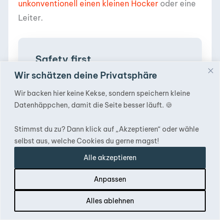
unkonventionell einen kleinen Hocker
oder eine
Leiter.
Safety first
Wir schätzen deine Privatsphäre
Achte darauf, …
Wir backen hier keine Kekse, sondern speichern kleine
Datenhäppchen, damit die Seite besser läuft. 🍪
dass das Dachzelt ausreichend fest mit
dem Auto verbunden ist und möglichst
Stimmst du zu? Dann klick auf „Akzeptieren“ oder wähle
gerade auf seiner Position auf dem
selbst aus, welche Cookies du gerne magst!
Autodach sitzt.
Alle akzeptieren
Anpassen
Dies solltest du auch anhand von Rütteln und
Inhalt
Alles ablehnen
dem regelmäßigen Nachziehen der Schrauben in
kürzeren Abständen überprüfen, so lange sich