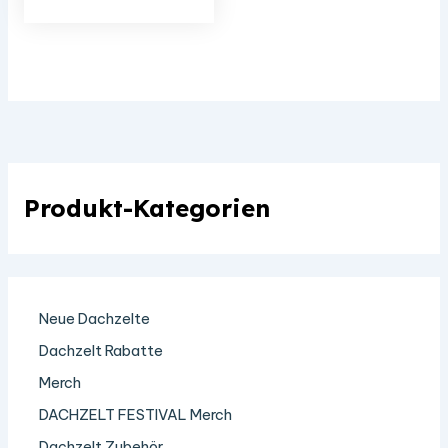
mehrere
Varianten
auf.
Die
Optionen
können
auf
der
Produkt-Kategorien
Produktseite
gewählt
werden
Neue Dachzelte
Dachzelt Rabatte
Merch
DACHZELT FESTIVAL Merch
Dachzelt Zubehör