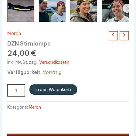
Merch
DZN Stirnlampe
24,00
€
inkl. MwSt.
zzgl.
Versandkosten
Verfügbarkeit:
Vorrätig
DZN
In den Warenkorb
Stirnlampe
Menge
Kategorie:
Merch