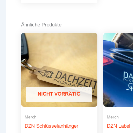
mehrere
Varianten
auf.
Ähnliche Produkte
Die
Optionen
können
auf
der
Produktseite
gewählt
werden
NICHT VORRÄTIG
Merch
Merch
DZN Schlüsselanhänger
DZN Label