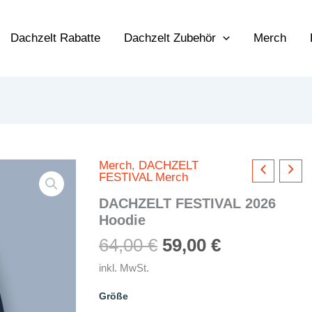
Dachzelt Rabatte
Dachzelt Zubehör
Merch
Merch
,
DACHZELT
FESTIVAL Merch
DACHZELT FESTIVAL 2026
Hoodie
Ursprünglicher
Aktueller
64,00
€
59,00
€
Preis
Preis
inkl. MwSt.
war:
ist:
Größe
64,00 €
59,00 €.