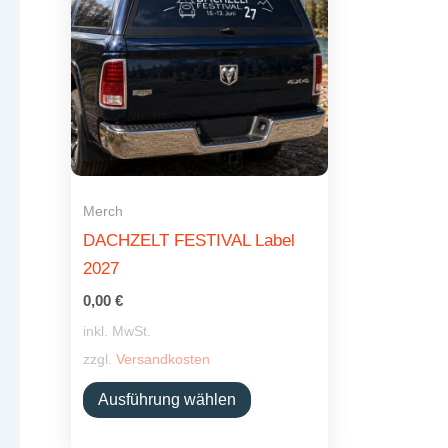
Merch
DACHZELT FESTIVAL Label
2027
0,00
€
inkl. MwSt.
zzgl.
Versandkosten
Dieses
Ausführung wählen
Produkt
weist