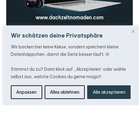
www.dachzeltnomaden.com
Wir schätzen deine Privatsphäre
Kennen wir uns?
Wir sind viel mehr als
Wir backen hier keine Kekse, sondern speichern kleine
nur ein Shop!
Datenhäppchen, damit die Seite besser läuft. 🍪
Die größte Informationsplattform
Stimmst du zu? Dann klick auf „Akzeptieren“ oder wähle
über Dachzelte
selbst aus, welche Cookies du gerne magst!
Infos rund ums Dachzelt finden,
Anpassen
Alles ablehnen
Alle akzeptieren
Montieren, Zubehör,
Stellplatzsuche und so viel mehr!
Wir sind Veranstalter des
einzigartigen
DACHZELT
FESTIVALS
und bringen euch