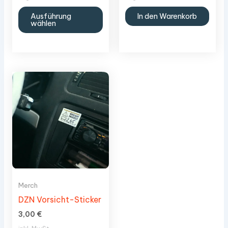
Dieses
Ausführung
In den Warenkorb
Produkt
wählen
weist
mehrere
Varianten
auf.
Die
Optionen
können
auf
der
Produktseite
gewählt
werden
Merch
DZN Vorsicht-Sticker
3,00
€