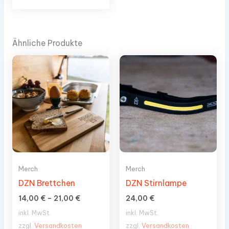
mehrere
Varianten
auf.
Die
Ähnliche Produkte
Optionen
können
auf
der
Produktseite
gewählt
werden
Merch
Merch
DZN Brettchen
DZN Stirnlampe
14,00
€
–
21,00
€
24,00
€
inkl. MwSt.
inkl. MwSt.
zzgl.
Versandkosten
zzgl.
Versandkosten