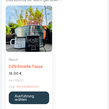
Merch
DZN Emaille Tasse
16,00
€
inkl. MwSt.
zzgl.
Versandkosten
Dieses
Ausführung
Produkt
wählen
weist