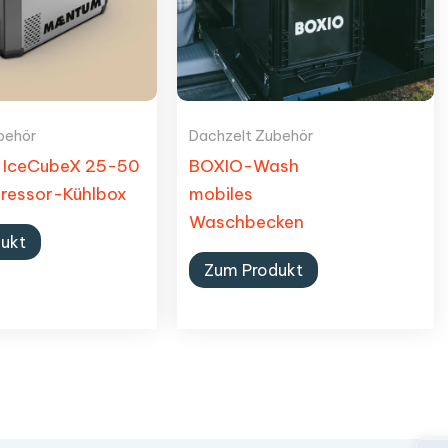
behör
Dachzelt Zubehör
IceCubeX 25-50
BOXIO-Wash
pressor-Kühlbox
mobiles
Waschbecken
ukt
Zum Produkt