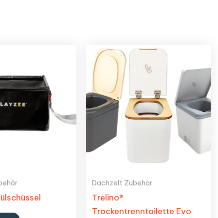
behör
Dachzelt Zubehör
ülschüssel
Trelino®
Trockentrenntoilette Evo