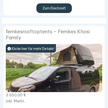
Zum Dachzelt
femkesrooftoptents – Femkes Khosi
Family
Klicke hier für mehr Details!
3.650,00
€
inkl. MwSt.