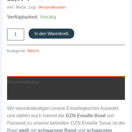
inkl. MwSt.
zzgl.
Versandkosten
Verfügbarkeit:
Vorrätig
DZN
In den Warenkorb
Emaille
Bowl
Menge
Kategorie:
Merch
Beschreibung
Zusätzliche Informationen
Wir vervollständigen unsere Emaillegeschirr Auswahl
und stellen euch hiermit die
DZN Emaille Bowl
vor!
Passend zu unserer beliebten DZN Emaille Tasse ist die
Bowl
weiß
mit
schwarzem Rand
und
schwarzem