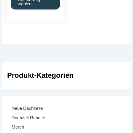
Produkt
wählen
weist
mehrere
Varianten
auf.
Die
Optionen
können
auf
der
Produkt-Kategorien
Produktseite
gewählt
werden
Neue Dachzelte
Dachzelt Rabatte
Merch