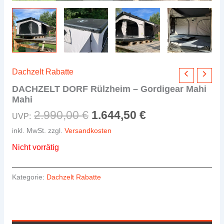
Dachzelt Rabatte
DACHZELT DORF Rülzheim – Gordigear Mahi
Mahi
Ursprünglicher
Aktueller
2.990,00
€
1.644,50
€
UVP:
Preis
Preis
inkl. MwSt.
zzgl.
Versandkosten
war:
ist:
Nicht vorrätig
2.990,00 €
1.644,50 €.
Kategorie:
Dachzelt Rabatte