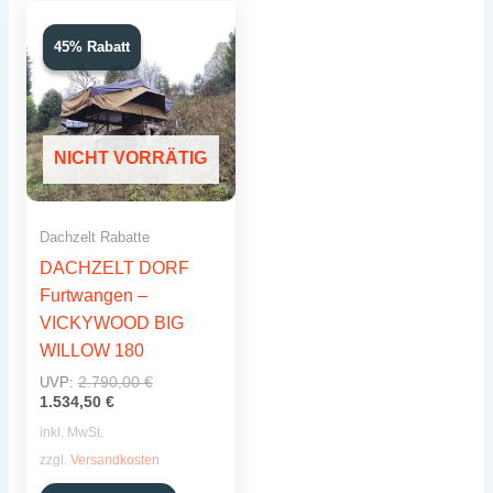
45% Rabatt
45% Rabatt
NICHT VORRÄTIG
Dachzelt Rabatte
DACHZELT DORF
Furtwangen –
VICKYWOOD BIG
WILLOW 180
Ursprünglicher
2.790,00
€
UVP:
Aktueller
Preis
1.534,50
€
Preis
war:
inkl. MwSt.
ist:
2.790,00 €
1.534,50 €.
zzgl.
Versandkosten