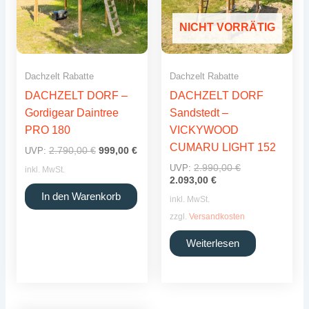
NICHT VORRÄTIG
Dachzelt Rabatte
Dachzelt Rabatte
DACHZELT DORF –
DACHZELT DORF
Gordigear Daintree
Sandstedt –
PRO 180
VICKYWOOD
CUMARU LIGHT 152
Ursprünglicher
Aktueller
2.790,00
€
999,00
€
UVP:
Preis
Preis
Ursprüngliche
2.990,00
€
UVP:
inkl. MwSt.
war:
ist:
Aktueller
Preis
2.093,00
€
2.790,00 €
999,00 €.
Preis
war:
In den Warenkorb
inkl. MwSt.
ist:
2.990,00 €
2.093,00 €.
zzgl.
Versandkosten
Weiterlesen