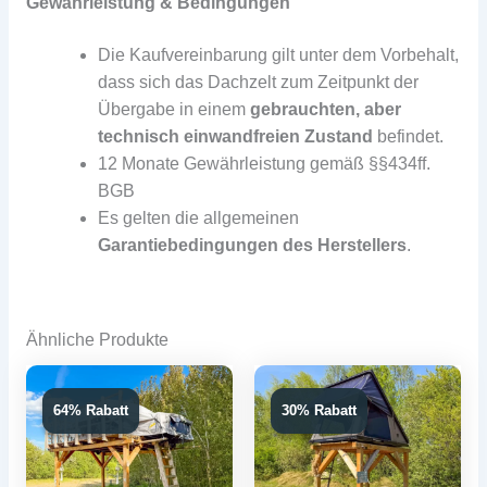
Gewährleistung & Bedingungen
Die Kaufvereinbarung gilt unter dem Vorbehalt,
dass sich das Dachzelt zum Zeitpunkt der
Übergabe in einem
gebrauchten, aber
technisch einwandfreien Zustand
befindet.
12 Monate Gewährleistung gemäß §§434ff.
BGB
Es gelten die allgemeinen
Garantiebedingungen des Herstellers
.
Ähnliche Produkte
64% Rabatt
64% Rabatt
30% Rabatt
30% Rabatt